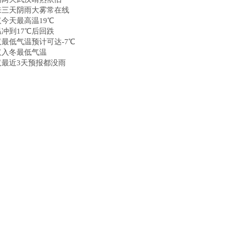
来三天阴雨大雾常在线
今天最高温19℃
冲到17℃后回跌
汉最低气温预计可达-7℃
汉入冬最低气温
汉最近3天预报都没雨