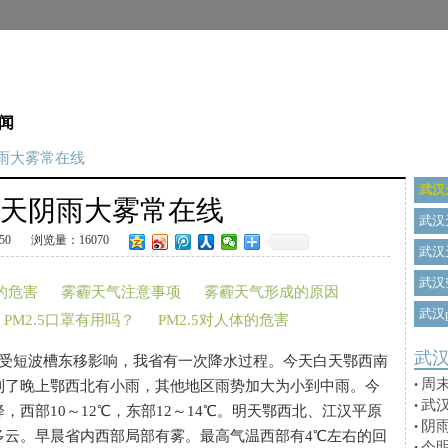
闻
雨大雾常在线
武汉
天阴雨大雾常在线
武汉
50
浏览量：16070
武汉
武汉
的危害
雾霾天气注意事项
雾霾天气形成的原因
武汉p
PM2.5口罩有用吗？
PM2.5对人体的危害
武
受短波槽东移影响，我省有一次降水过程。今天白天鄂西南
周
到了晚上鄂西北有小雨，其他地区雨势加大为小到中雨。今
•
武
•
西部10～12℃，东部12～14℃。明天鄂西北、江汉平原
阴
•
多云。早晨省内西部局部有雾。最高气温西部有4℃左右的回
今