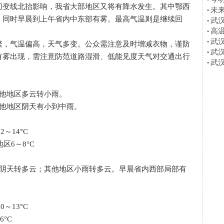
•
切变线北抬影响，我省大部地区又将有降水发生。其中鄂西
未
•
。同时早晨到上午省内中东部有雾。最高气温则是继续回
武汉
•
高温
•
武
•
，气温偏高，天气多变。公众需注意及时增减衣物，谨防
武
•
有雾出现，需注意防范道路湿滑、低能见度天气对交通出行
武
•
他地区多云转小雨。
他地区阴天有小到中雨。
～14°C
6～8°C
天转多云；其他地区小雨转多云。早晨省内西部局部有
～13°C
°C