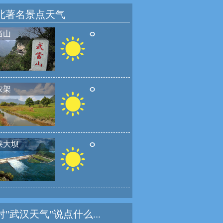
北著名景点天气
°
当山
°
农架
°
峡大坝
对"武汉天气"说点什么...