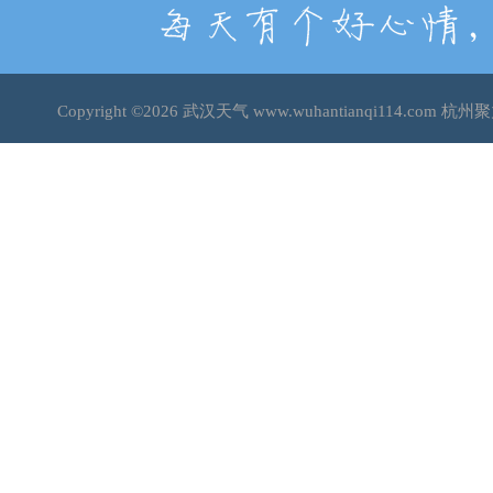
Copyright ©2026
武汉天气
www.wuhantianqi114.co