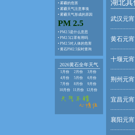
湖北其
•
雾霾的危害
•
雾霾天气注意事项
•
雾霾天气形成的原因
武汉元宵
PM 2.5
•
PM2.5是什么意思
•
PM2.5口罩有用吗
黄石元宵
•
PM2.5对人体的危害
•
黄石PM2.5实时查询
十堰元宵
2026黄石全年天气
1月份
2月份
3月份
4月份
5月份
6月份
荆州元宵
7月份
8月份
9月份
10月份
11月份
12月份
宜昌元宵
襄阳元宵