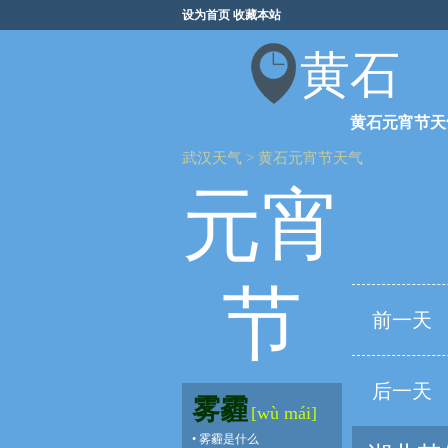
设为首页
收藏本站
黄石
黄石元宵节天
武汉天气
>
黄石元宵节天气
元宵
节
前一天
后一天
雾霾
[wù mái]
•
雾霾是什么