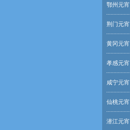
鄂州元宵
荆门元宵
黄冈元宵
孝感元宵
咸宁元宵
仙桃元宵
潜江元宵