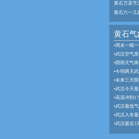
黄石万圣节
黄石六一儿
黄石气象
•
周末一晴一
•
武汉空气质
•
阴雨天气将
•
今明两天武
•
未来三天阴
•
武汉今天最
•
高温冲到1
•
武汉最低气
•
武汉入冬最
•
武汉最近3