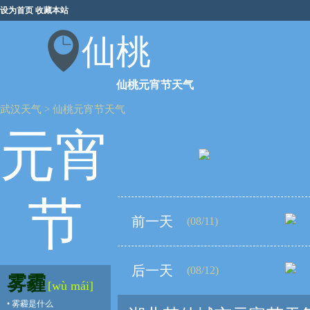
设为首页
收藏本站
仙桃
仙桃元宵节天气
武汉天气
>
仙桃元宵节天气
元宵
节
前一天
(08/11)
后一天
(08/12)
雾霾
[wù mái]
•
雾霾是什么