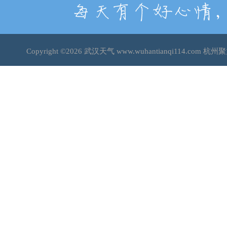
Copyright ©2026
武汉天气
www.wuhantianqi114.co