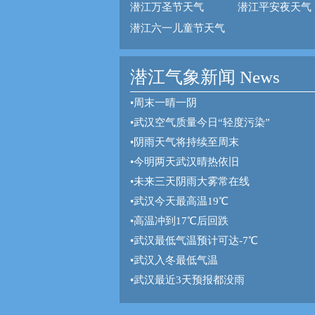
潜江万圣节天气
潜江平安夜天气
潜江六一儿童节天气
潜江气象新闻 News
•
周末一晴一阴
•
武汉空气质量今日“轻度污染”
•
阴雨天气将持续至周末
•
今明两天武汉晴热依旧
•
未来三天阴雨大雾常在线
•
武汉今天最高温19℃
•
高温冲到17℃后回跌
•
武汉最低气温预计可达-7℃
•
武汉入冬最低气温
•
武汉最近3天预报都没雨