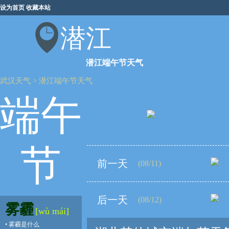
设为首页
收藏本站
潜江
潜江端午节天气
武汉天气
>
潜江端午节天气
端午
节
前一天
(08/11)
后一天
(08/12)
雾霾
[wù mái]
•
雾霾是什么