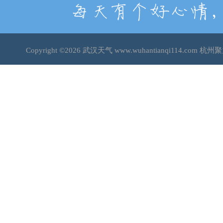
Copyright ©2026
武汉天气
www.wuhantianqi114.co