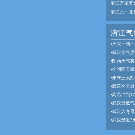
潜江万圣节
潜江六一儿
潜江气象
•
周末一晴一
•
武汉空气质
•
阴雨天气将
•
今明两天武
•
未来三天阴
•
武汉今天最
•
高温冲到1
•
武汉最低气
•
武汉入冬最
•
武汉最近3