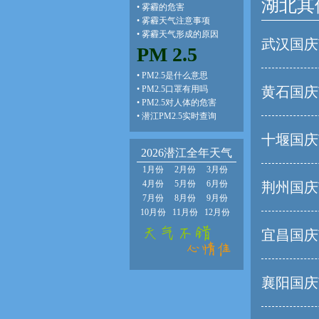
湖北其
•
雾霾的危害
•
雾霾天气注意事项
•
雾霾天气形成的原因
武汉国庆
PM 2.5
•
PM2.5是什么意思
•
PM2.5口罩有用吗
黄石国庆
•
PM2.5对人体的危害
•
潜江PM2.5实时查询
十堰国庆
2026潜江全年天气
1月份
2月份
3月份
4月份
5月份
6月份
荆州国庆
7月份
8月份
9月份
10月份
11月份
12月份
宜昌国庆
襄阳国庆