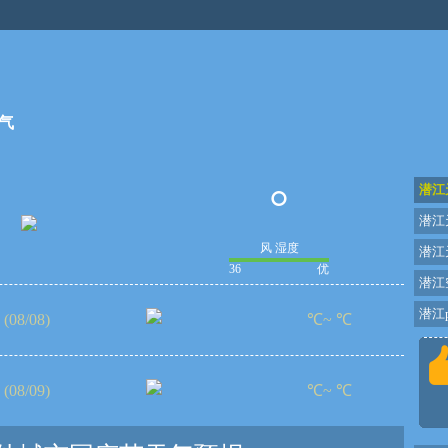
气
°
潜江
潜江
风 湿度
潜江
36
优
潜江
潜江p
(08/08)
℃~ ℃
(08/09)
℃~ ℃