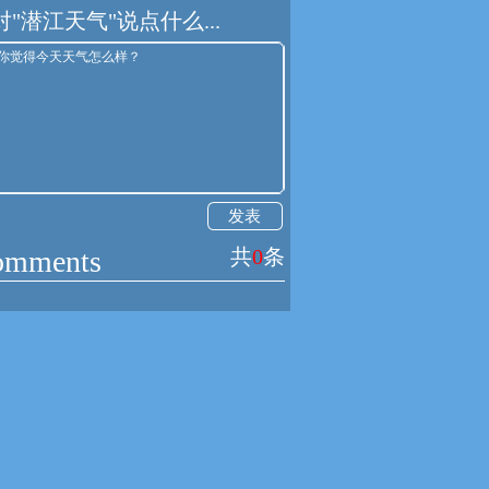
对"潜江天气"说点什么...
发表
omments
共
0
条