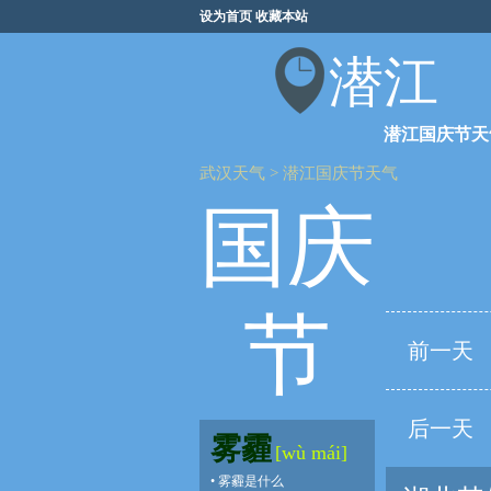
设为首页
收藏本站
潜江
潜江国庆节天
武汉天气
>
潜江国庆节天气
国庆
节
前一天
后一天
雾霾
[wù mái]
•
雾霾是什么