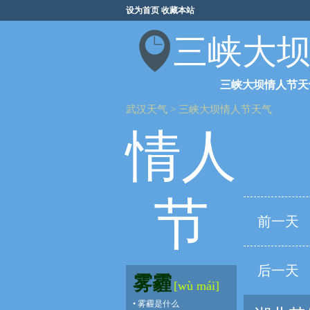
设为首页
收藏本站
三峡大
三峡大坝情人节天
武汉天气
>
三峡大坝情人节天气
情人
节
前一天
后一天
雾霾
[wù mái]
•
雾霾是什么