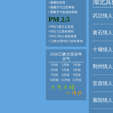
湖北其
•
雾霾的危害
•
雾霾天气注意事项
•
雾霾天气形成的原因
武汉情人
PM 2.5
•
PM2.5是什么意思
•
PM2.5口罩有用吗
黄石情人
•
PM2.5对人体的危害
•
三峡大坝PM2.5实时查询
十堰情人
2026三峡大坝全年
天气
1月份
2月份
3月份
荆州情人
4月份
5月份
6月份
7月份
8月份
9月份
10月份
11月份
12月份
宜昌情人
襄阳情人