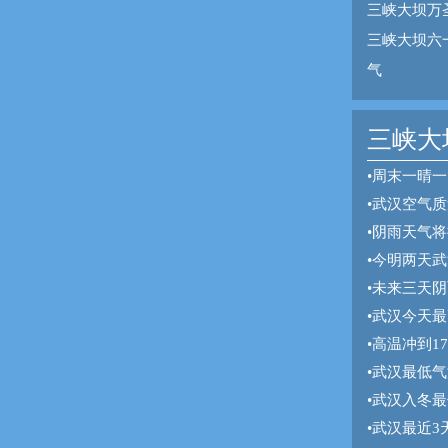
三峡大坝万
三峡大坝六
气
三峡大坝
•
周末一晴一
•
武汉空气质
•
阴雨天气将
•
今明两天武
•
未来三天阴
•
武汉今天最
•
高温冲到1
•
武汉最低气
•
武汉入冬最
•
武汉最近3