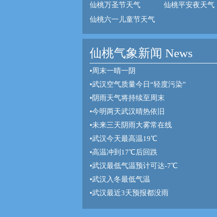
仙桃万圣节天气
仙桃平安夜天气
仙桃六一儿童节天气
仙桃气象新闻 News
•
周末一晴一阴
•
武汉空气质量今日“轻度污染”
•
阴雨天气将持续至周末
•
今明两天武汉晴热依旧
•
未来三天阴雨大雾常在线
•
武汉今天最高温19℃
•
高温冲到17℃后回跌
•
武汉最低气温预计可达-7℃
•
武汉入冬最低气温
•
武汉最近3天预报都没雨