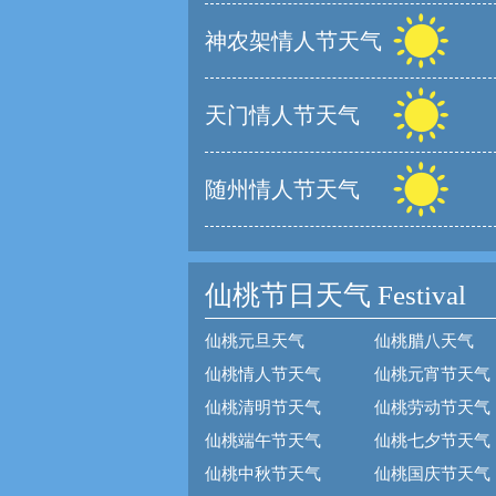
神农架情人节天气
天门情人节天气
随州情人节天气
仙桃节日天气
Festival
仙桃元旦天气
仙桃腊八天气
仙桃情人节天气
仙桃元宵节天气
仙桃清明节天气
仙桃劳动节天气
仙桃端午节天气
仙桃七夕节天气
仙桃中秋节天气
仙桃国庆节天气