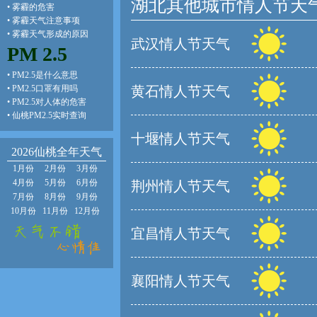
湖北其他城市情人节天
•
雾霾的危害
•
雾霾天气注意事项
•
雾霾天气形成的原因
武汉情人节天气
PM 2.5
•
PM2.5是什么意思
•
PM2.5口罩有用吗
黄石情人节天气
•
PM2.5对人体的危害
•
仙桃PM2.5实时查询
十堰情人节天气
2026仙桃全年天气
1月份
2月份
3月份
4月份
5月份
6月份
荆州情人节天气
7月份
8月份
9月份
10月份
11月份
12月份
宜昌情人节天气
襄阳情人节天气