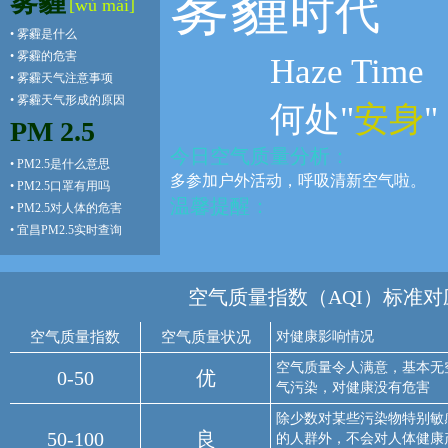
雾霾
雾霾
时代
[wù mái]
•
雾霾是什么
•
雾霾的危害
Haze Time
•
雾霾天气注意事项
•
雾霾天气形成的原因
何处"
安身
"
PM 2.5
今日空气质量分析：
•
PM2.5是什么意思
多参加户外活动，呼吸清新空气啦。
•
PM2.5口罩有用吗
温馨提醒：
•
PM2.5对人体的危害
•
宜昌PM2.5实时查询
空气质量指数（AQI）标准对
空气质量指数
空气质量状况
对健康影响情况
空气质量令人满意，基本无
0-50
优
气污染，对健康没有危害
除少数对某些污染物特别敏
50-100
良
的人群外，不会对人体健康