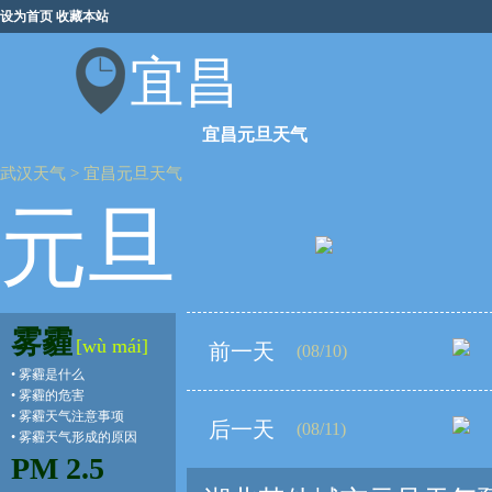
设为首页
收藏本站
宜昌
宜昌元旦天气
武汉天气
>
宜昌元旦天气
元旦
雾霾
[wù mái]
前一天
(08/10)
•
雾霾是什么
•
雾霾的危害
•
雾霾天气注意事项
后一天
(08/11)
•
雾霾天气形成的原因
PM 2.5