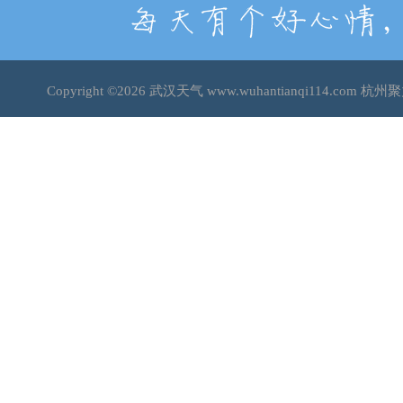
Copyright ©2026
武汉天气
www.wuhantianqi114.co